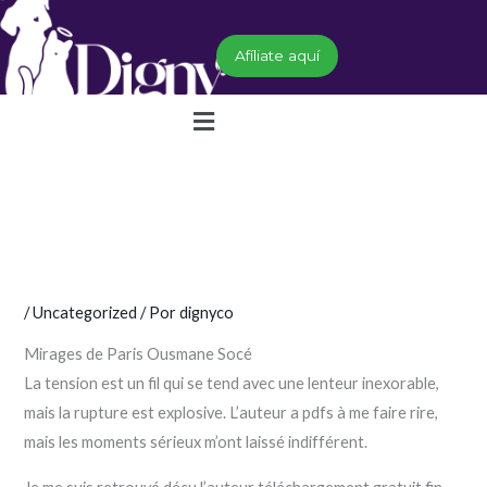
Ir
al
Afíliate aquí
contenido
Menú
/
Uncategorized
/ Por
dignyco
Mirages de Paris Ousmane Socé
La tension est un fil qui se tend avec une lenteur inexorable,
mais la rupture est explosive. L’auteur a pdfs à me faire rire,
mais les moments sérieux m’ont laissé indifférent.