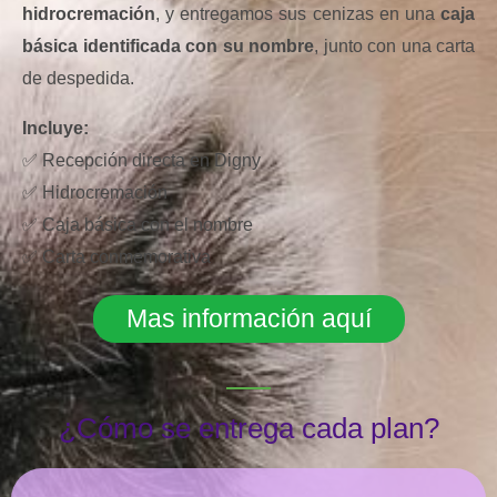
hidrocremación
, y entregamos sus cenizas en una
caja
básica identificada con su nombre
, junto con una carta
de despedida.
Incluye:
✅ Recepción directa en Digny
✅ Hidrocremación
✅ Caja básica con el nombre
✅ Carta conmemorativa
Mas información aquí
¿Cómo se entrega cada plan?