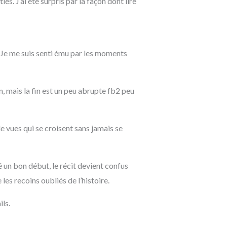
és. J’ai été surpris par la façon dont lire
. Je me suis senti ému par les moments
n, mais la fin est un peu abrupte fb2 peu
de vues qui se croisent sans jamais se
 un bon début, le récit devient confus
 les recoins oubliés de l’histoire.
ls.