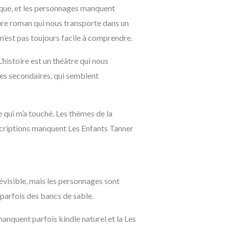
ique, et les personnages manquent
r
o
ature roman qui nous transporte dans un
a
k
ui n’est pas toujours facile à comprendre.
m
histoire est un théâtre qui nous
es secondaires, qui semblent
e qui m’a touché. Les thèmes de la
descriptions manquent Les Enfants Tanner
révisible, mais les personnages sont
e parfois des bancs de sable.
 manquent parfois kindle naturel et la Les