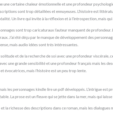
nque une certaine chaleur émotionnelle et une profondeur psycholog
descriptions sont trop détaillées et ennuyeuses. L’histoire est littér
éalité. Un livre qui invite à la réflexion et à l’introspection, mais q
rsonnages sont trop caricaturaux l’auteur manquent de profondeur. L’
raux. J’ai été déçu par le manque de développement des personnag
dense, mais audio idées sont très intéressantes.
solitude et de la recherche de soi avec une profondeur viscérale, c
és avec une grande sensibilité et une profondeur français mais les 
et évocatrices, mais l’histoire est un peu trop lente.
mais les personnages kindle lire un pdf développés. L’intrigue est p
éable. La prose est un fleuve qui se jette dans la mer, mais qui laiss
ture et la richesse des descriptions dans ce roman, mais les dialogues