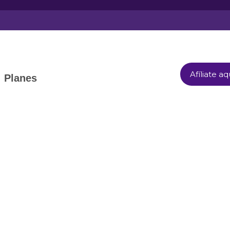
Afíliate aq
Planes