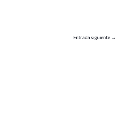
Entrada siguiente
→
CONTACTO
y.co