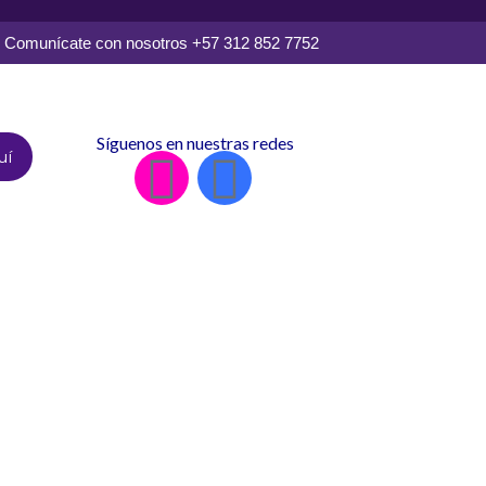
Comunícate con nosotros +57 312 852 7752
Síguenos en nuestras redes
uí
I
F
n
a
s
c
t
e
a
b
g
o