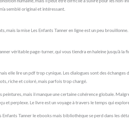
ndition humaine, mais il peut être difficile à suivre pour les non-initi
 m’a semblé original et intéressant.
s, mais la mise Les Enfants Tanner en ligne est un peu brouillonne
ner véritable page-turner, qui vous tiendra en haleine jusqu’à la fi
, mais elle lire un pdf trop cynique. Les dialogues sont des échanges 
ts, riche et coloré, mais parfois trop chargé.
s peintures, mais il manque une certaine cohérence globale. Malgré
déçu et perplexe. Le livre est un voyage à travers le temps qui explore
s Enfants Tanner le ebooks mais bibliothèque se perd dans les détai