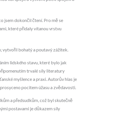
co jsem dokončil čtení. Pro mě se
mi, které přidaly vítanou vrstvu
 vytvořil bohatý a poutavý zážitek.
ním lidského stavu, které bylo jak
ipomenutím trvalé síly literatury
sťanské myšlence a praxi. Autorův hlas je
je prosyceno pocitem úžasu a zvědavosti.
udkům a předsudkům, což byl skutečně
tnými postavami je důkazem síly