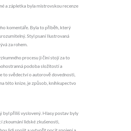
lené a zápletka byla mistrovskou recenze
ho komentáře. Byla to příběh, který
rozumitelný. Styl psaní Ilustrovaná
rývá za rohem.
zkumného procesu ji činí stojí za to
mnohostranná podoba složitostí a
e to svědectví o autorově dovednosti,
na této knize, je způsob, kníhkupectvo
ý byl příliš vyslovený. Hlasy postav byly
ící zkoumání lidské zkušenosti,
 lidi spojit a vytvořit pocit spojení a