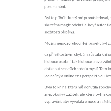
porozumění.
Byl to příběh, který mě pronásledoval, 
skutečná magie odehrála, když autor tla
složitosti příběhu.
Možná nejpozoruhodnější aspekt byl způ
cz příležitostným chybám zůstala kniha
hluboce osobní, tak hluboce univerzáln
dotknout se našich srdcí a myslí. Tato k
jedinečný a online cz s perspektivou, k
Byla to kniha, která mě donutila zpoc
znepokojivý zážitek, ale který byl nak
vyprávění, aby vyvolala emoce a zažehl