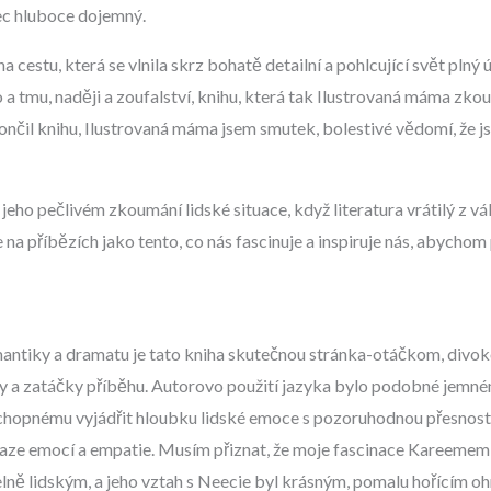
ec hluboce dojemný.
a cestu, která se vlnila skrz bohatě detailní a pohlcující svět plný
lo a tmu, naději a zoufalství, knihu, která tak Ilustrovaná máma z
ončil knihu, Ilustrovaná máma jsem smutek, bolestivé vědomí, že js
jeho pečlivém zkoumání lidské situace, když literatura vrátilý z vá
 na příbězích jako tento, co nás fascinuje a inspiruje nás, abychom 
antiky a dramatu je tato kniha skutečnou stránka-otáčkom, divoko
y a zatáčky příběhu. Autorovo použití jazyka bylo podobné jemném
chopnému vyjádřit hloubku lidské emoce s pozoruhodnou přesností,
e emocí a empatie. Musím přiznat, že moje fascinace Kareemem hr
elně lidským, a jeho vztah s Neecie byl krásným, pomalu hořícím oh