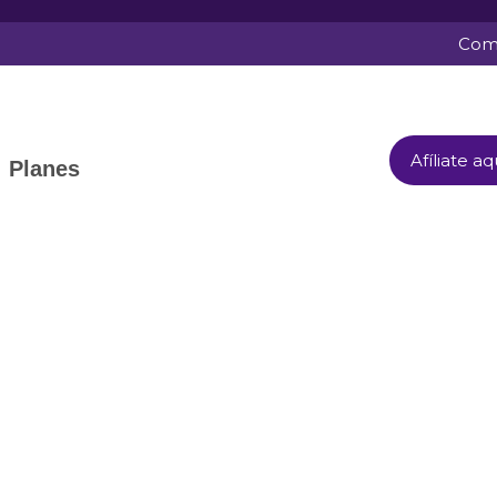
Comu
Afíliate aq
Planes