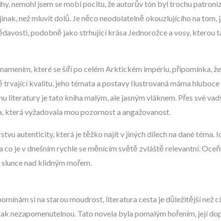
ihy, nemohl jsem se mobi pocitu, že autorův tón byl trochu patroniz
inak, než mluvit dolů. Je něco neodolatelně okouzlujícího na tom, 
davosti, podobně jako strhující krása Jednorožce a vosy, kterou t
amením, které se šíří po celém Arktickém impériu, připomínka, že i
 trvající kvalitu, jeho témata a postavy Ilustrovaná máma hluboce
u literatury je tato kniha malým, ale jasným vláknem. Přes své vady
nka, která vyžadovala mou pozornost a angažovanost.
tvu autenticity, která je těžko najít v jiných dílech na dané téma.
a co je v dnešním rychle se měnícím světě zvláště relevantní. Oceň
d slunce nad klidným mořem.
nám si na starou moudrost, literatura cesta je důležitější než cíl,
 tak nezapomenutelnou. Tato novela byla pomalým hořením, její dopad