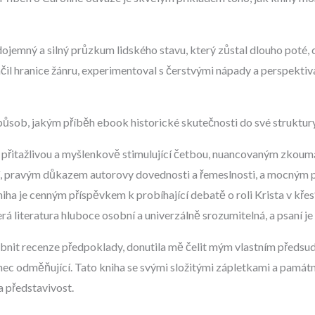
dojemný a silný průzkum lidského stavu, který zůstal dlouho poté, 
čil hranice žánru, experimentoval s čerstvými nápady a perspektiva
sob, jakým příběh ebook historické skutečnosti do své struktury,
 přitažlivou a myšlenkově stimulující četbou, nuancovaným zkoumá
í, pravým důkazem autorovy dovednosti a řemeslnosti, a mocným př
niha je cenným příspěvkem k probíhající debatě o roli Krista v kře
terá literatura hluboce osobní a univerzálně srozumitelná, a psaní 
hybnit recenze předpoklady, donutila mě čelit mým vlastním předs
onec odměňující. Tato kniha se svými složitými zápletkami a pamá
a představivost.