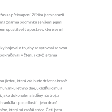
 úžasu a překvapení. Zřídka jsem narazil
koumá zdarma podmínku se všemi jejími
em opustil svět a postavy, které se mi
lky bojoval o to, aby se vyrovnal se svou
pokračovali v čtení, i když je téma
u jízdou, která vás bude držet na hraně
u vánku letního dne, uklidňujícímu a
 jako dokonale naladěný nástroj, a
aničila s posedlostí – jeho drsné
něm, který mi zahřál srdce. Četl jsem