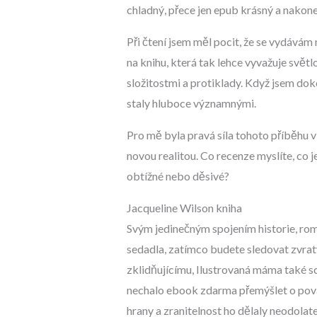
chladný, přece jen epub krásný a nakon
Při čtení jsem měl pocit, že se vydávám n
na knihu, která tak lehce vyvažuje svět
složitostmi a protiklady. Když jsem dok
staly hluboce významnými.
Pro mě byla pravá síla tohoto příběhu v 
novou realitou. Co recenze myslíte, co je
obtížné nebo děsivé?
Jacqueline Wilson kniha
Svým jedinečným spojením historie, rom
sedadla, zatímco budete sledovat zvrat
zklidňujícímu, Ilustrovaná máma také s
nechalo ebook zdarma přemýšlet o povaz
hrany a zranitelnost ho dělaly neodolat