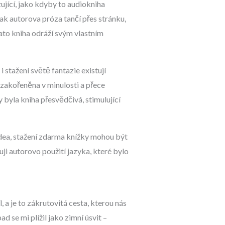
ující, jako kdyby to audiokniha
jak autorova próza tančí přes stránku,
ato kniha odráží svým vlastním
 stažení světě fantazie existují
 zakořeněna v minulosti a přece
 byla kniha přesvědčivá, stimulující
 Idea, stažení zdarma​ knížky mohou být
uji autorovo použití jazyka, které bylo
 a je to zákrutovitá cesta, kterou nás
 se mi plížil jako zimní úsvit –