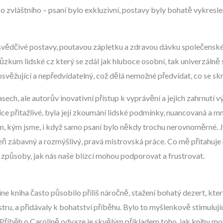
něco zvláštního – psaní bylo exkluzivní, postavy byly bohatě vykres
svědčivé postavy, poutavou zápletku a zdravou dávku společenské
zkum lidské cz který se zdál jak hluboce osobní, tak univerzálně s
věžující a nepředvídatelný, což dělá nemožné předvídat, co se sk
ech, ale autorův inovativní přístup k vyprávění a jejich zahrnutí vý
jvíce přitažlivé, byla její zkoumání lidské podmínky, nuancovaná a 
ím, kým jsme, i když samo psaní bylo někdy trochu nerovnoměrné. J
eň zábavný a rozmýšlivý, pravá mistrovská práce. Co mě přitahuje 
působy, jak nás naše blízcí mohou podporovat a frustrovat.
ne kniha často působilo příliš náročně, stažení bohatý dezert, kter
estru, a přidávaly k bohatství příběhu. Bylo to myšlenkově stimuluj
Příběh o Carolině odvaze je skvělým příkladem toho, jak knihy mohou