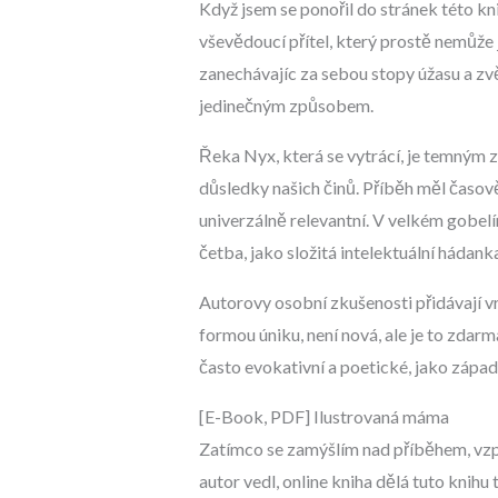
Když jsem se ponořil do stránek této kn
vševědoucí přítel, který prostě nemůže j
zanechávajíc za sebou stopy úžasu a zvě
jedinečným způsobem.
Řeka Nyx, která se vytrácí, je temným zn
důsledky našich činů. Příběh měl časově
univerzálně relevantní. V velkém gobelín
četba, jako složitá intelektuální háda
Autorovy osobní zkušenosti přidávají vrs
formou úniku, není nová, ale je to zdarm
často evokativní a poetické, jako zápa
[E-Book, PDF] Ilustrovaná máma
Zatímco se zamýšlím nad příběhem, vzpomí
autor vedl, online kniha dělá tuto knihu