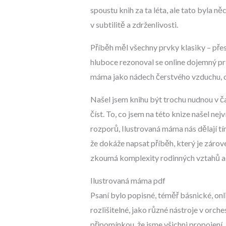
spoustu knih za ta léta, ale tato byla 
v subtilitě a zdrženlivosti.
Příběh měl všechny prvky klasiky – pře
hluboce rezonoval se online dojemný prů
máma jako nádech čerstvého vzduchu, os
Našel jsem knihu být trochu nudnou v čas
číst. To, co jsem na této knize našel ne
rozporů, Ilustrovaná máma nás dělají t
že dokáže napsat příběh, který je zárov
zkoumá komplexity rodinných vztahů a z
Ilustrovaná máma pdf
Psaní bylo popisné, téměř básnické, onli
rozlišitelné, jako různé nástroje v orch
připomínkou, že jsme všichni propojení. 