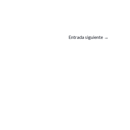
Entrada siguiente
→
CONTACTO
y.co