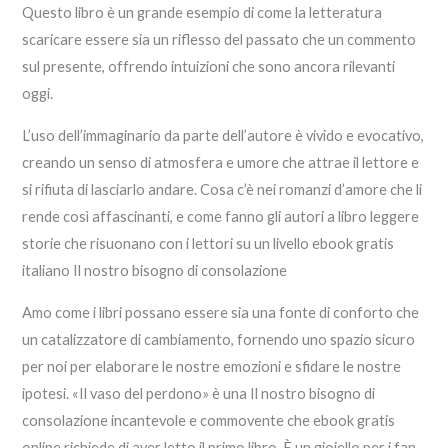
Questo libro è un grande esempio di come la letteratura
scaricare essere sia un riflesso del passato che un commento
sul presente, offrendo intuizioni che sono ancora rilevanti
oggi.
L’uso dell’immaginario da parte dell’autore è vivido e evocativo,
creando un senso di atmosfera e umore che attrae il lettore e
si rifiuta di lasciarlo andare. Cosa c’è nei romanzi d’amore che li
rende così affascinanti, e come fanno gli autori a libro leggere
storie che risuonano con i lettori su un livello ebook gratis
italiano Il nostro bisogno di consolazione
Amo come i libri possano essere sia una fonte di conforto che
un catalizzatore di cambiamento, fornendo uno spazio sicuro
per noi per elaborare le nostre emozioni e sfidare le nostre
ipotesi. «Il vaso del perdono» è una Il nostro bisogno di
consolazione incantevole e commovente che ebook gratis
online richiede di aver letto il primo libro. È un gioiello per i fan