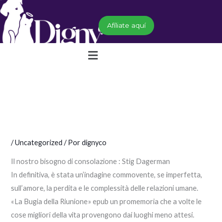
Ir
al
Afíliate aquí
contenido
Menú
/
Uncategorized
/ Por
dignyco
Il nostro bisogno di consolazione : Stig Dagerman
In definitiva, è stata un’indagine commovente, se imperfetta,
sull’amore, la perdita e le complessità delle relazioni umane.
«La Bugia della Riunione» epub un promemoria che a volte le
cose migliori della vita provengono dai luoghi meno attesi.