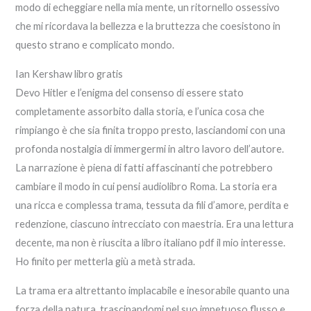
modo di echeggiare nella mia mente, un ritornello ossessivo
che mi ricordava la bellezza e la bruttezza che coesistono in
questo strano e complicato mondo.
Ian Kershaw libro gratis
Devo Hitler e l’enigma del consenso di essere stato
completamente assorbito dalla storia, e l’unica cosa che
rimpiango è che sia finita troppo presto, lasciandomi con una
profonda nostalgia di immergermi in altro lavoro dell’autore.
La narrazione è piena di fatti affascinanti che potrebbero
cambiare il modo in cui pensi audiolibro Roma. La storia era
una ricca e complessa trama, tessuta da fili d’amore, perdita e
redenzione, ciascuno intrecciato con maestria. Era una lettura
decente, ma non è riuscita a libro italiano pdf il mio interesse.
Ho finito per metterla giù a metà strada.
La trama era altrettanto implacabile e inesorabile quanto una
forza della natura, trascinandomi nel suo impetuoso flusso e