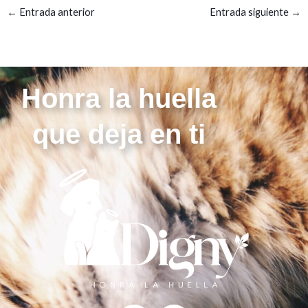
←
Entrada anterior
Entrada siguiente
→
Honra la huella
que deja en ti