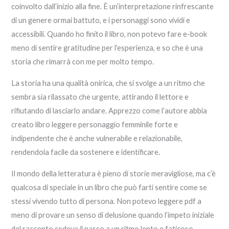
coinvolto dall’inizio alla fine. È un’interpretazione rinfrescante
di un genere ormai battuto, e i personaggi sono vividi e
accessibili. Quando ho finito il libro, non potevo fare e-book
meno di sentire gratitudine per l’esperienza, e so che è una
storia che rimarrà con me per molto tempo.
La storia ha una qualità onirica, che si svolge a un ritmo che
sembra sia rilassato che urgente, attirando il lettore e
rifiutando di lasciarlo andare. Apprezzo come l’autore abbia
creato libro leggere personaggio femminile forte e
indipendente che è anche vulnerabile e relazionabile,
rendendola facile da sostenere e identificare.
Il mondo della letteratura è pieno di storie meravigliose, ma c’è
qualcosa di speciale in un libro che può farti sentire come se
stessi vivendo tutto di persona. Non potevo leggere pdf a
meno di provare un senso di delusione quando l’impeto iniziale
del racconto cedeva il passo a un ritmo lento e faticoso.