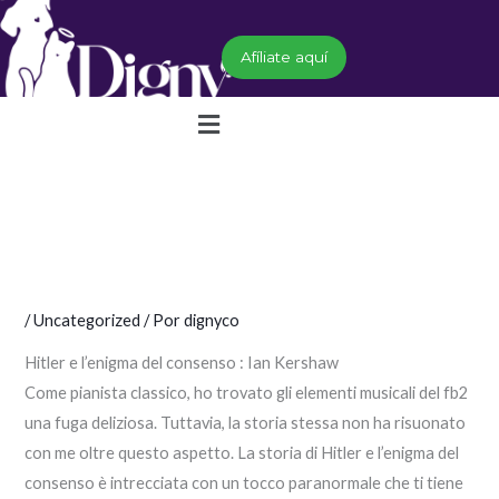
Ir
al
Afíliate aquí
contenido
Menú
/
Uncategorized
/ Por
dignyco
Hitler e l’enigma del consenso : Ian Kershaw
Come pianista classico, ho trovato gli elementi musicali del fb2
una fuga deliziosa. Tuttavia, la storia stessa non ha risuonato
con me oltre questo aspetto. La storia di Hitler e l’enigma del
consenso è intrecciata con un tocco paranormale che ti tiene