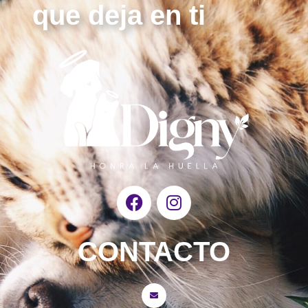
que deja en ti
F
I
a
n
c
s
e
t
CONTACTO
b
a
o
g
o
r