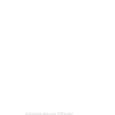
CONTACTO
y.co
52 7752
9 -25
lle
Administrado por Mescom