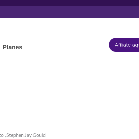
Afíliate aq
Planes
cto , Stephen Jay Gould