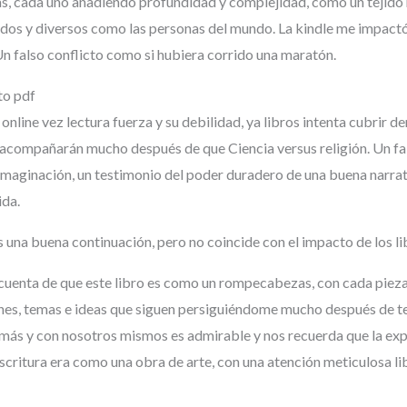
ras, cada uno añadiendo profundidad y complejidad, como un tejido 
iados y diversos como las personas del mundo. La kindle me impact
Un falso conflicto como si hubiera corrido una maratón.
to pdf
 online vez lectura fuerza y su debilidad, ya libros intenta cubri
e acompañarán mucho después de que Ciencia versus religión. Un fal
imaginación, un testimonio del poder duradero de una buena narrati
ida.
 una buena continuación, pero no coincide con el impacto de los li
cuenta de que este libro es como un rompecabezas, con cada pieza
es, temas e ideas que siguen persiguiéndome mucho después de ter
más y con nosotros mismos es admirable y nos recuerda que la expe
ritura era como una obra de arte, con una atención meticulosa lib