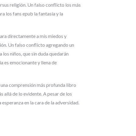
rsus religión. Un falso conflicto los más
r
o
 los fans epub la fantasía y la
a
k
m
blara directamente a mis miedos y
ón. Un falso conflicto agregando un
ra los niños, que sin duda quedarán
a es emocionante y llena de
do una comprensión más profunda libro
s allá de lo evidente. A pesar de los
a esperanza en la cara de la adversidad.