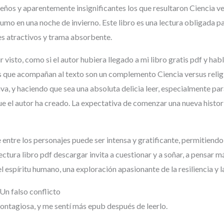
ueños y aparentemente insignificantes los que resultaron Ciencia ve
o en una noche de invierno. Este libro es una lectura obligada para
es atractivos y trama absorbente.
r visto, como si el autor hubiera llegado a mi libro gratis pdf y ha
s que acompañan al texto son un complemento Ciencia versus religi
tiva, y haciendo que sea una absoluta delicia leer, especialmente pa
 el autor ha creado. La expectativa de comenzar una nueva histori
 entre los personajes puede ser intensa y gratificante, permitien
lectura libro pdf descargar invita a cuestionar y a soñar, a pensar má
el espíritu humano, una exploración apasionante de la resiliencia y l
Un falso conflicto
ontagiosa, y me sentí más epub después de leerlo.