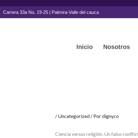
Ir
Carrera 33a No. 19-25 | Palmira-Valle del cauca
al
contenido
Inicio
Nosotros
/
Uncategorized
/ Por
dignyco
Ciencia versus religión. Un falso confli