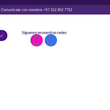
Comunícate con nosotros +57 312 852 7752
Síguenos en nuestras redes
uí
I
F
n
a
s
c
t
e
a
b
g
o