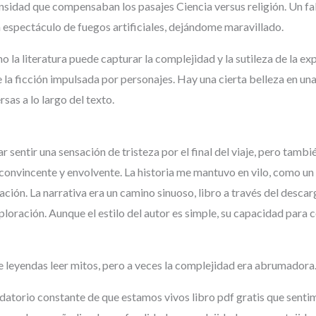
sidad que compensaban los pasajes Ciencia versus religión. Un fals
n espectáculo de fuegos artificiales, dejándome maravillado.
o la literatura puede capturar la complejidad y la sutileza de la e
e la ficción impulsada por personajes. Hay una cierta belleza en una 
sas a lo largo del texto.
tar sentir una sensación de tristeza por el final del viaje, pero tam
convincente y envolvente. La historia me mantuvo en vilo, como u
nuación. La narrativa era un camino sinuoso, libro a través del des
ploración. Aunque el estilo del autor es simple, su capacidad para
 leyendas leer mitos, pero a veces la complejidad era abrumadora
datorio constante de que estamos vivos libro pdf gratis que sentimos