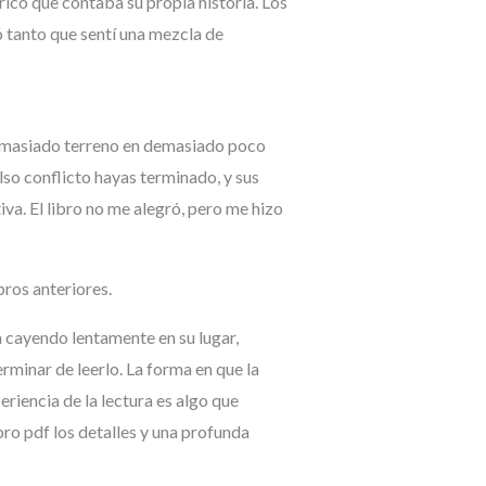
rico que contaba su propia historia. Los
ó tanto que sentí una mezcla de
r demasiado terreno en demasiado poco
so conflicto hayas terminado, y sus
va. El libro no me alegró, pero me hizo
bros anteriores.
 cayendo lentamente en su lugar,
minar de leerlo. La forma en que la
riencia de la lectura es algo que
ro pdf los detalles y una profunda