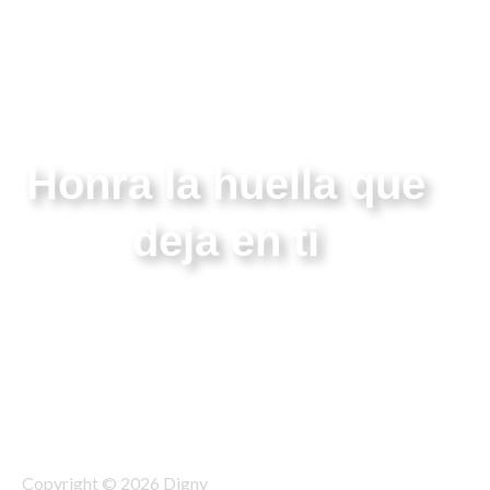
Honra la huella que
deja en ti
Copyright © 2026 Digny