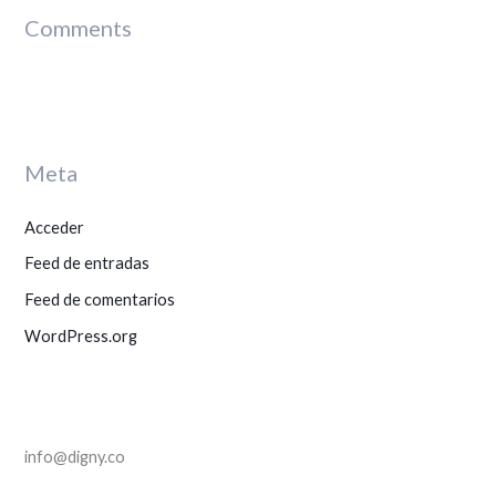
c
Comments
a
r
p
o
r
Meta
:
Acceder
Feed de entradas
Feed de comentarios
WordPress.org
info@digny.co