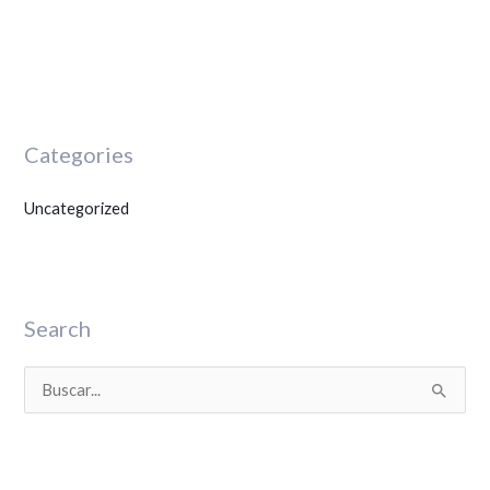
Categories
Uncategorized
Search
B
u
s