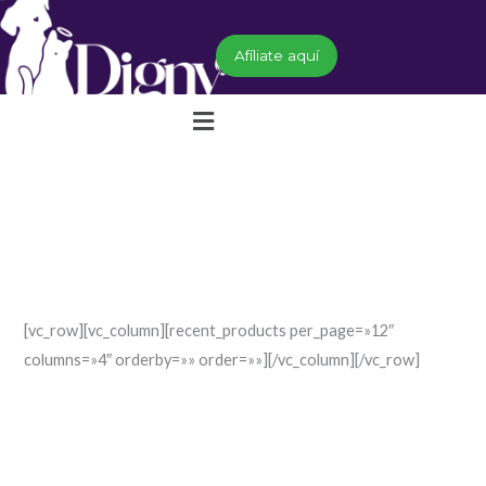
Ir
al
Afíliate aquí
contenido
Menú
[vc_row][vc_column][recent_products per_page=»12″
columns=»4″ orderby=»» order=»»][/vc_column][/vc_row]