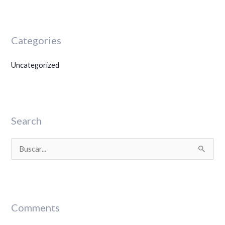
Categories
Uncategorized
Search
B
u
s
c
Comments
a
r