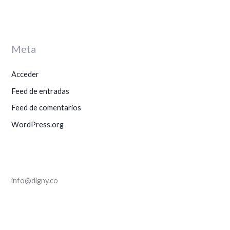
p
o
r
Meta
:
Acceder
Feed de entradas
Feed de comentarios
WordPress.org
info@digny.co