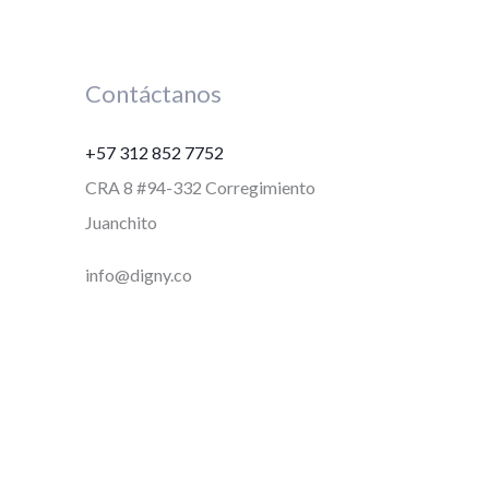
Contáctanos
+57 312 852 7752
CRA 8 #94-332 Corregimiento
Juanchito
info@digny.co
CONTACTO