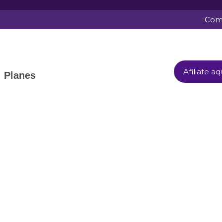
Comu
Afíliate aq
Planes