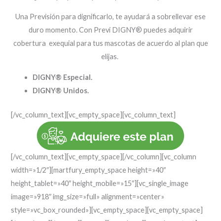
Una Previsión para dignificarlo, te ayudará a sobrellevar ese
duro momento. Con
Previ
DIGNY
®
puedes adquirir
cobertura
exequial
para tus mascotas
de acuerdo al
plan que
elijas.
DIGNY
® Especial.
DIGNY
®
Unidos.
[/vc_column_text][vc_empty_space][vc_column_text]
[/vc_column_text][vc_empty_space][/vc_column][vc_column
width=»1/2″][martfury_empty_space height=»40″
height_tablet=»40″ height_mobile=»15″][vc_single_image
image=»918″ img_size=»full» alignment=»center»
style=»vc_box_rounded»][vc_empty_space][vc_empty_space]