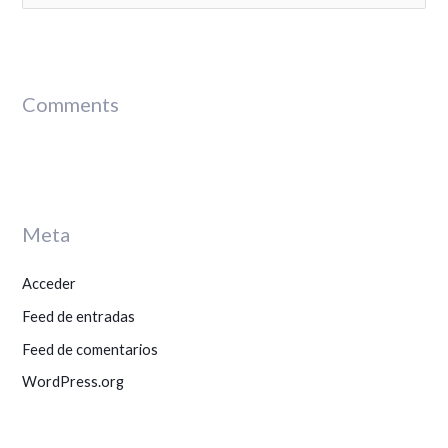
u
s
c
Comments
a
r
p
o
r
Meta
:
Acceder
Feed de entradas
Feed de comentarios
WordPress.org