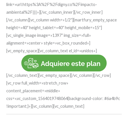
link=»url:https%3A%2F%2Fdigny.co%2Fimpacto-
ambiental%2F|||»][/vc_column_inner][/vc_row_inner]
[/vc_column][vc_column width=»1/2″][martfury_empty_space
height=»40″ height_tablet=»40″ height_mobile=»15″]
[vc_single_image image=»1397″ img_size=»full»
alignment=»center» style=»vc_box_rounded»]
[vc_empty_space][vc_column_text el_id=»unidos»]
[/vc_column_text][vc_empty_space][/vc_column][/vc_row]
[vc_row full_width=»stretch_row»
content_placement=»middle»
css=».vc_custom_1564019748064{background-color: #6a4b9c
!important;}»][vc_column][vc_column_text]
Digny® Unidos