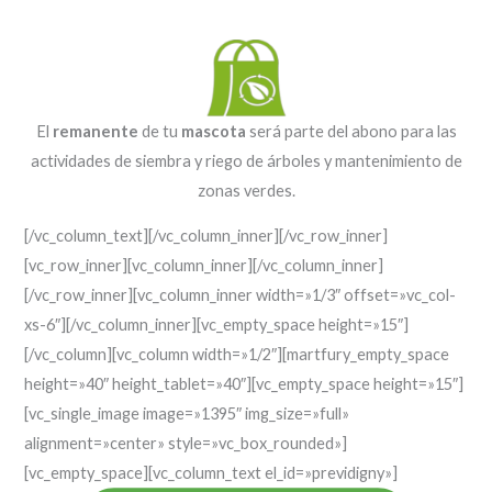
El
remanente
de tu
mascota
será parte del abono para las
actividades de siembra y riego de árboles y mantenimiento de
zonas verdes.
[/vc_column_text][/vc_column_inner][/vc_row_inner]
[vc_row_inner][vc_column_inner][/vc_column_inner]
[/vc_row_inner][vc_column_inner width=»1/3″ offset=»vc_col-
xs-6″][/vc_column_inner][vc_empty_space height=»15″]
[/vc_column][vc_column width=»1/2″][martfury_empty_space
height=»40″ height_tablet=»40″][vc_empty_space height=»15″]
[vc_single_image image=»1395″ img_size=»full»
alignment=»center» style=»vc_box_rounded»]
[vc_empty_space][vc_column_text el_id=»previdigny»]