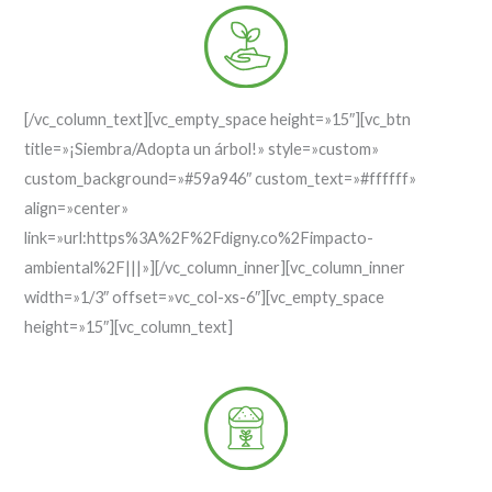
[/vc_column_text][vc_empty_space height=»15″][vc_btn
title=»¡Siembra/Adopta un árbol!» style=»custom»
custom_background=»#59a946″ custom_text=»#ffffff»
align=»center»
link=»url:https%3A%2F%2Fdigny.co%2Fimpacto-
ambiental%2F|||»][/vc_column_inner][vc_column_inner
width=»1/3″ offset=»vc_col-xs-6″][vc_empty_space
height=»15″][vc_column_text]