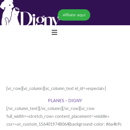
Ir
al
Afíliate aquí
contenido
Menú
[vc_row][vc_column][vc_column_text el_id=»especial»]
PLANES – DIGNY
[/vc_column_text][/vc_column][/vc_row][vc_row
full_width=»stretch_row» content_placement=»middle»
css=».vc_custom_1564019748064{background-color: #6a4b9c