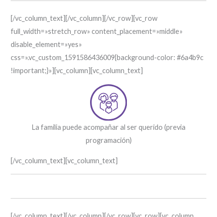
[/vc_column_text][/vc_column][/vc_row][vc_row
full_width=»stretch_row» content_placement=»middle»
disable_element=»yes»
css=».vc_custom_1591586436009{background-color: #6a4b9c
!important;}»][vc_column][vc_column_text]
La familia puede acompañar al ser querido (previa
programación)
[/vc_column_text][vc_column_text]
Digny® Unidos
[/vc_column_text][/vc_column][/vc_row][vc_row][vc_column