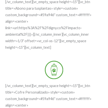
[/vc_column_text][vc_empty_space height=»15″][vc_btn
title=»Abono para tusplantas» style=»custom»
custom_background=»#59a946″ custom_text=»#ffffff»
align=»center»
link=»url:https%3A%2F%2Fdigny.co%2Fimpacto-
ambiental%2F|||»][/vc_column_inner][vc_column_inner
width=»1/3″ offset=»vc_col-xs-12″][vc_empty_space
height=»15″][vc_column_text]
[/vc_column_text][vc_empty_space height=»15″][vc_btn
title=»Cofre Personalizado» style=»custom»
custom_background=»#59a946″ custom_text=»#ffffff»
align=»center»