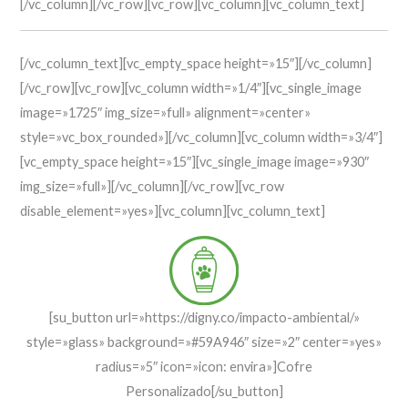
[/vc_column][/vc_row][vc_row][vc_column][vc_column_text]
[/vc_column_text][vc_empty_space height=»15″][/vc_column]
[/vc_row][vc_row][vc_column width=»1/4″][vc_single_image
image=»1725″ img_size=»full» alignment=»center»
style=»vc_box_rounded»][/vc_column][vc_column width=»3/4″]
[vc_empty_space height=»15″][vc_single_image image=»930″
img_size=»full»][/vc_column][/vc_row][vc_row
disable_element=»yes»][vc_column][vc_column_text]
[su_button url=»https://digny.co/impacto-ambiental/»
style=»glass» background=»#59A946″ size=»2″ center=»yes»
radius=»5″ icon=»icon: envira»]Cofre
Personalizado[/su_button]