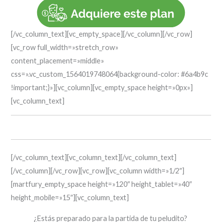
[/vc_column_text][vc_empty_space][/vc_column][/vc_row]
[vc_row full_width=»stretch_row»
content_placement=»middle»
css=».vc_custom_1564019748064{background-color: #6a4b9c
!important;}»][vc_column][vc_empty_space height=»0px»]
[vc_column_text]
Previ Digny®
[/vc_column_text][vc_column_text][/vc_column_text]
[/vc_column][/vc_row][vc_row][vc_column width=»1/2″]
[martfury_empty_space height=»120″ height_tablet=»40″
height_mobile=»15″][vc_column_text]
¿Estás preparado para la partida de tu
peludito?