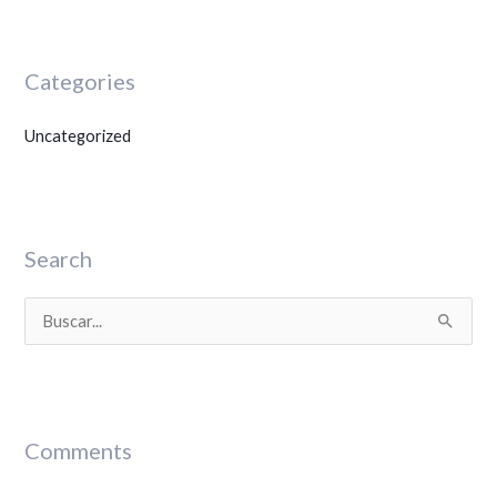
Categories
Uncategorized
Search
B
u
s
c
Comments
a
r