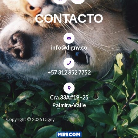
a
n
c
s
e
t
CONTACTO
b
a
o
g
o
r
k
a
info@digny.co
m
+57 312 852 7752
Cra 33A#19 -25
Palmira-Valle
Copyright © 2026 Digny