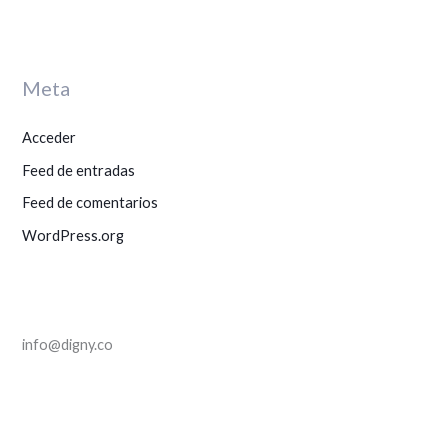
p
o
r
Meta
:
Acceder
Feed de entradas
Feed de comentarios
WordPress.org
info@digny.co