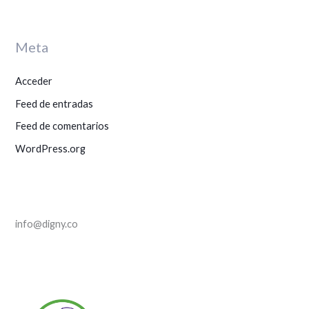
p
o
r
Meta
:
Acceder
Feed de entradas
Feed de comentarios
WordPress.org
info@digny.co