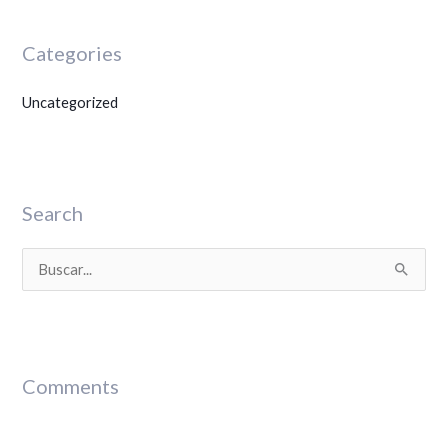
Categories
Uncategorized
Search
B
u
s
c
Comments
a
r