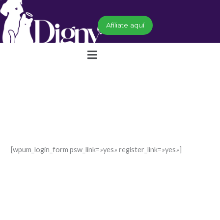
Ir
al
Afíliate aquí
contenido
Menú
[wpum_login_form psw_link=»yes» register_link=»yes»]