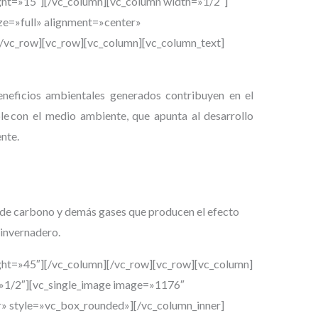
ght=»15″][/vc_column][vc_column width=»1/2″]
ze=»full» alignment=»center»
/vc_row][vc_row][vc_column][vc_column_text]
eneficios ambientales generados
contribuyen en el
le con el medio ambiente, que apunta al desarrollo
nte.
 de carbono y demás gases que producen el efecto
invernadero.
ght=»45″][/vc_column][/vc_row][vc_row][vc_column]
=»1/2″][vc_single_image image=»1176″
» style=»vc_box_rounded»][/vc_column_inner]