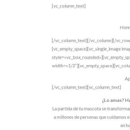
[vc_column_text]
Honr
[/vc_column_text][/vc_column][/vc_ro
[vc_empty_space][vc_single_image ima
style=»vc_box_rounded»][vc_empty_sp
width=»1/2″][vc_empty_space][vc_colu
Ap
[/vc_column_text][vc_column_text]
¿Lo amas? Ha
La partida de tu mascota se transformar
a millones de personas que cuidamos 
en h