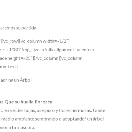
aremos su partida
w][vc_row][vc_column width=»1/2″]
ge=»1080″ img_size=»full» alignment=»center»
ace height=»25″][/vc_column][vc_column
mn_text]
adrina un Árbol
z Que su huella florezca.
á en verdes hojas, aire puro y flores hermosas.
Únete
el medio ambiente
sembrando o adoptando* un árbol
onor a tu mascota.