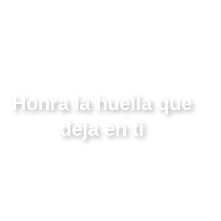
Honra la huella que
deja en ti