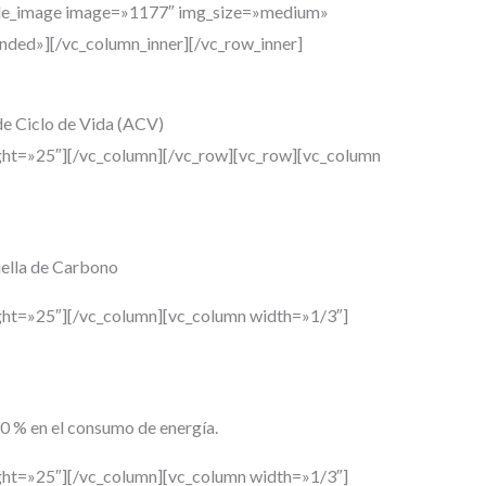
ngle_image image=»1177″ img_size=»medium»
nded»][/vc_column_inner][/vc_row_inner]
de Ciclo de Vida (ACV)
ght=»25″][/vc_column][/vc_row][vc_row][vc_column
ella de Carbono
ght=»25″][/vc_column][vc_column width=»1/3″]
90 % en
el consumo de energía.
ght=»25″][/vc_column][vc_column width=»1/3″]