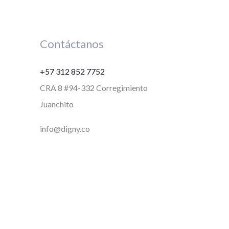
Contáctanos
+57 312 852 7752
CRA 8 #94-332 Corregimiento
Juanchito
info@digny.co