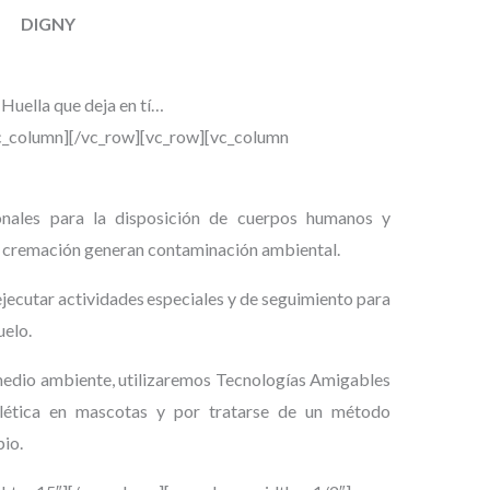
DIGNY
Huella que deja en tí…
c_column][/vc_row][vc_row][vc_column
nales
para la disposición de cuerpos humanos y
 cremación generan contaminación
ambiental.
ejecutar
actividades especiales
y de seguimiento
para
uelo.
medio ambiente
, utilizaremos
Tecnología
s
Amigables
lética
en mascotas y
por tratarse de un método
io.