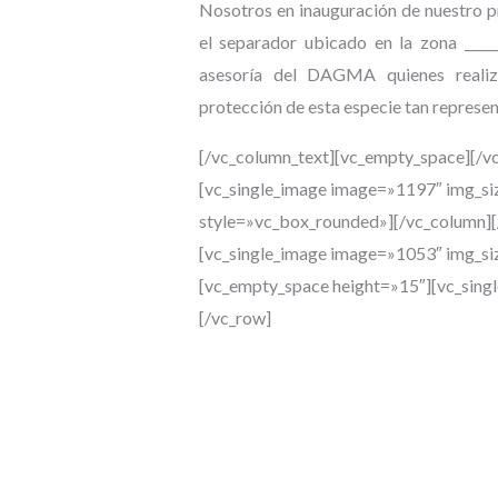
Nosotros en inauguración de nuestro 
el separador ubicado en la zona ____
asesoría del DAGMA quienes realiz
protección de esta especie tan represe
[/vc_column_text][vc_empty_space][/v
[vc_single_image image=»1197″ img_si
style=»vc_box_rounded»][/vc_column][
[vc_single_image image=»1053″ img_si
[vc_empty_space height=»15″][vc_sing
[/vc_row]