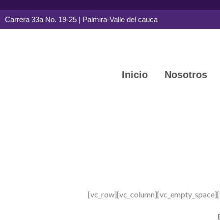
Ir
Carrera 33a No. 19-25 | Palmira-Valle del cauca
al
contenido
Inicio
Nosotros
[vc_row][vc_column][vc_empty_space][