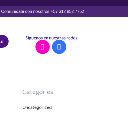
Comunícate con nosotros +57 312 852 7752
Síguenos en nuestras redes
uí
I
F
n
a
s
c
t
e
a
b
g
o
Categories
r
o
a
k
m
Uncategorized