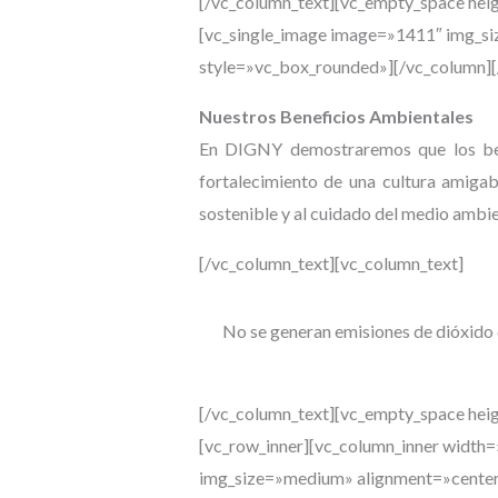
[/vc_column_text][vc_empty_space hei
[vc_single_image image=»1411″ img_si
style=»vc_box_rounded»][/vc_column][
Nuestros Beneficios Ambientales
En DIGNY demostraremos que los b
fortalecimiento de una cultura amigab
sostenible
y al cuidado
del medio ambie
[/vc_column_text][vc_column_text]
No
se generan emisiones de dióxido
[/vc_column_text][vc_empty_space hei
[vc_row_inner][vc_column_inner width
img_size=»medium» alignment=»center