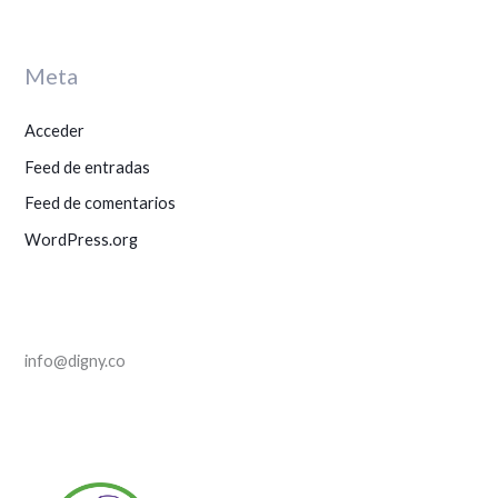
p
o
r
Meta
:
Acceder
Feed de entradas
Feed de comentarios
WordPress.org
info@digny.co