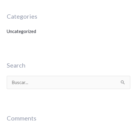
Categories
Uncategorized
Search
B
u
s
c
Comments
a
r