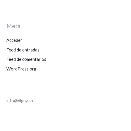
p
o
r
Meta
:
Acceder
Feed de entradas
Feed de comentarios
WordPress.org
info@digny.co