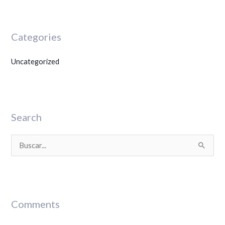
Categories
Uncategorized
Search
B
u
s
c
Comments
a
r