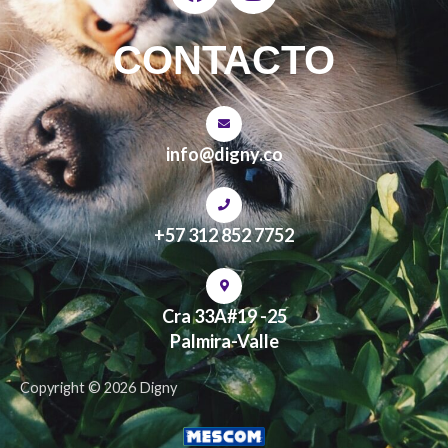
a
n
c
s
e
t
CONTACTO
b
a
o
g
o
r
k
a
info@digny.co
m
+57 312 852 7752
Cra 33A#19 -25
Palmira-Valle
Copyright © 2026 Digny