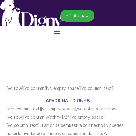
Ir
al
Afíliate aquí
contenido
Menú
[vc_row][vc_column][vc_empty_space][vc_column_text]
APADRINA – DIGNY®
[/vc_column_text][vc_empty_space][/vc_column][/vc_row]
[vc_row][vc_column width=»1/2″][vc_empty_space]
[vc_column_text]
El amor se
demuestra
con hechos y
puedes
hacerlo
ayudando
peluditos
en condición de calle.
A
l