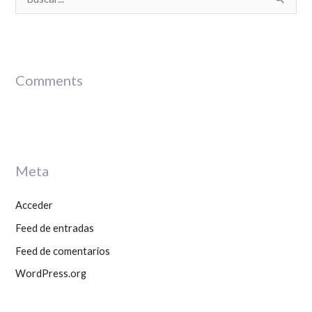
B
u
s
c
Comments
a
r
p
o
r
Meta
:
Acceder
Feed de entradas
Feed de comentarios
WordPress.org