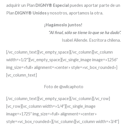
adquirir
un Plan
DIGNY® Especial
puedes
aportar
parte de un
Plan
DIGNY® Unidos
y nosotros, aportamos la otra
.
¡Hagámoslo juntos!
“
Al final, sólo se tiene lo que se ha dado
”
.
Isabel Allende. Escritora chilena.
[/vc_column_text][vc_empty_space][/vc_column][vc_column
width=»1/2″][vc_empty_space][vc_single_image image=»1256″
img_size=»full» alignment=»center» style=»vc_box_rounded»]
[vc_column_text]
Foto de @wilcaphoto
[/vc_column_text][vc_empty_space][/vc_column][/vc_row]
[vc_row][vc_column width=»1/4″][vc_single_image
image=»1725″ img_size=»full» alignment=»center»
style=»vc_box_rounded»][/vc_column][vc_column width=»3/4″]