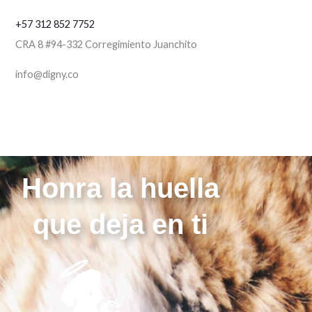
+57 312 852 7752
CRA 8 #94-332 Corregimiento Juanchito
info@digny.co
Honra la huella
que deja en ti